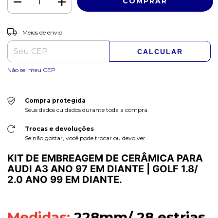
ALTERAR CEP
Entregas para o CEP:
Meios de envio
CALCULAR
Não sei meu CEP
Compra protegida
Seus dados cuidados durante toda a compra.
Trocas e devoluções
Se não gostar, você pode trocar ou devolver.
KIT DE EMBREAGEM DE CERÂMICA PARA
AUDI A3 ANO 97 EM DIANTE | GOLF 1.8/
2.0 ANO 99 EM DIANTE.
Medidas:
228mm/ 28 estrias