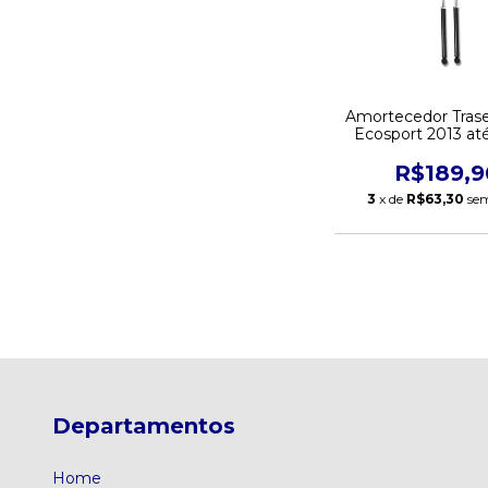
Amortecedor Trase
Ecosport 2013 até
remanufatur
R$189,9
3
x de
R$63,30
sem
Departamentos
Home