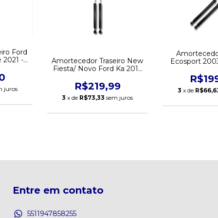
iro Ford
Amortecedor
 2021 -
Amortecedor Traseiro New
Ecosport 2003
ado
Fiesta/ Novo Ford Ka 2016
remanufa
0
até 2021 - remanufaturado
R$19
R$219,99
 juros
3
x de
R$66,6
3
x de
R$73,33
sem juros
Entre em contato
5511947858255