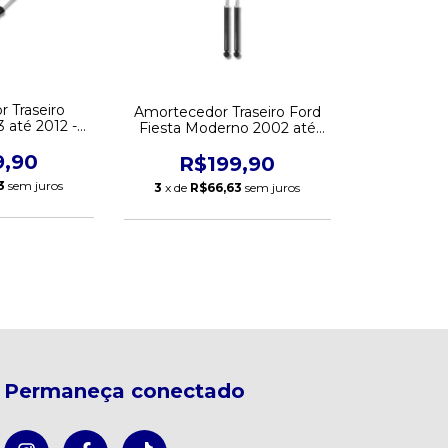
 Traseiro
Amortecedor Traseiro Ford
 até 2012 -
Fiesta Moderno 2002 até
turado
2014 - remanufaturado
9,90
R$199,90
3
sem juros
3
x de
R$66,63
sem juros
Permaneça conectado