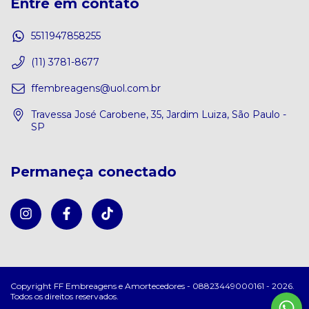
Entre em contato
5511947858255
(11) 3781-8677
ffembreagens@uol.com.br
Travessa José Carobene, 35, Jardim Luiza, São Paulo -
SP
Permaneça conectado
Copyright FF Embreagens e Amortecedores - 08823449000161 - 2026.
Todos os direitos reservados.