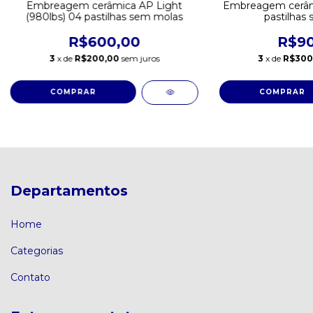
Embreagem cerâmica AP Light
Embreagem cerâmi
(980lbs) 04 pastilhas sem molas
pastilhas
R$600,00
R$90
3
x de
R$200,00
sem juros
3
x de
R$300
Departamentos
Home
Categorias
Contato