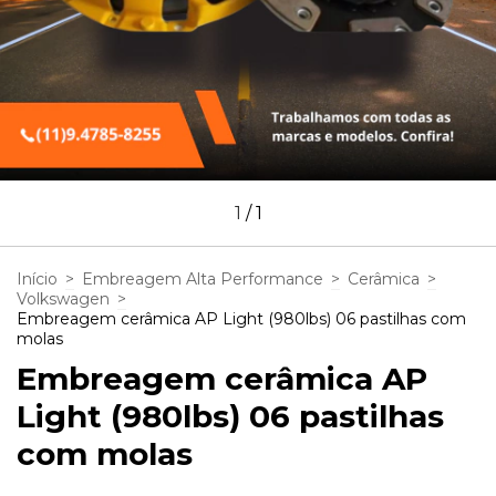
1
/
1
Início
>
Embreagem Alta Performance
>
Cerâmica
>
Volkswagen
>
Embreagem cerâmica AP Light (980lbs) 06 pastilhas com
molas
Embreagem cerâmica AP
Light (980lbs) 06 pastilhas
com molas