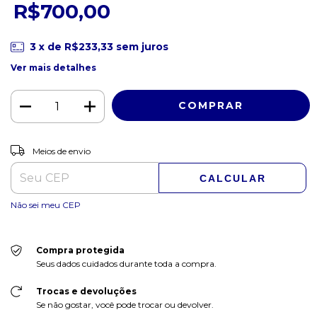
R$700,00
3
x de
R$233,33
sem juros
Ver mais detalhes
ALTERAR CEP
Entregas para o CEP:
Meios de envio
CALCULAR
Não sei meu CEP
Compra protegida
Seus dados cuidados durante toda a compra.
Trocas e devoluções
Se não gostar, você pode trocar ou devolver.